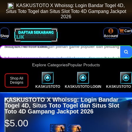
populer hari ini.
Link login KASKUSTOTO aktif dengan akses toto resmi yang praktis
KASKUSTOTO X Whoissg: Login Bandar Togel 4D,
Situs Toto Togel dan Situs Slot Toto 4D Gampang Jackpot
dibuka setiap hari.
Pasaran togel toto 4d menjadi fokus utama dengan result cepat dan
2026
update harian.
Data angka 4D, 3D, dan 2D disusun jelas untuk pengguna baru
Cart
Shop
Account
maupun member lama.
Situs toto 4d resmi dengan pilihan game populer dan peluang JP
menarik.
Informasi pasaran lengkap, jadwal keluaran, dan result terbaik
tersaji setiap harinya.
Tampilan ringan, modern, dan akses alternative secepat kilat melalui
Explore Categories
Popular Products
HP maupun desktop.
Proses login, daftar, deposit, dan withdraw dibuat lebih mudah serta
Shop All
Designs
KASKUSTOTO
KASKUSTOTO LOGIN
KASKUSTOTO 
aman dan terpercaya.
Layanan pelanggan 24/7 Jam aktif setiap harinya untukmu.
KASKUSTOTO X Whoissg: Login Bandar
Nikmati pengalaman bermain toto 4d dan slot toto resmi dan
Togel 4D, Situs Toto Togel dan Situs Slot
Toto 4D Gampang Jackpot 2026
terpopuler dalam platform KASKUSTOTO.
$5.00