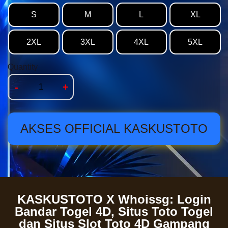
S
M
L
XL
2XL
3XL
4XL
5XL
Quantity
-
+
AKSES OFFICIAL KASKUSTOTO
KASKUSTOTO X Whoissg: Login
Bandar Togel 4D, Situs Toto Togel
dan Situs Slot Toto 4D Gampang